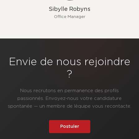
Sibylle Robyns
Office Manager
Envie de nous rejoindre
?
Nous recrutons en permanence des profils
passionnés. Envoyez-nous votre candidature
spontanée — un membre de léquipe vous recontacte.
Postuler