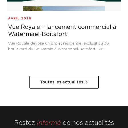
AVRIL 2026
Vue Royale – lancement commercial à
Watermael-Boitsfort
Vue Royale dévoile un projet résidentiel exclusif au 36
boulevard du Souverain à Watermael-Boitsfort : 76
appartements et bureaux, dont six penthouses jusqu'à 250
m² avec terrasses panoramiques de 94 m² sur la nature.
Toutes les actualités →
Restez
informé
de nos actualités