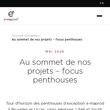
FR
Accueil
/
Actualités
/
Au sommet de nos projets – focus penthouses
MAI 2025
Au sommet de nos
projets – focus
penthouses
Tour d'horizon des penthouses d'exception e-maprod
à Bruxelles et Uccle : Uniq, Héritage, Life6 et South