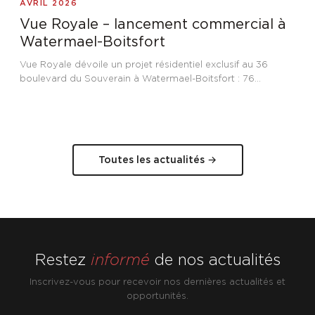
AVRIL 2026
Vue Royale – lancement commercial à
Watermael-Boitsfort
Vue Royale dévoile un projet résidentiel exclusif au 36
boulevard du Souverain à Watermael-Boitsfort : 76
appartements et bureaux, dont six penthouses jusqu'à 250
m² avec terrasses panoramiques de 94 m² sur la nature.
Toutes les actualités →
Restez
informé
de nos actualités
Inscrivez-vous pour recevoir nos dernières actualités et
opportunités.