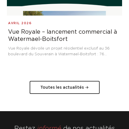
AVRIL 2026
Vue Royale – lancement commercial à
Watermael-Boitsfort
Vue Royale dévoile un projet résidentiel exclusif au 36
boulevard du Souverain à Watermael-Boitsfort : 76
appartements et bureaux, dont six penthouses jusqu'à 250
m² avec terrasses panoramiques de 94 m² sur la nature.
Toutes les actualités →
Restez
informé
de nos actualités