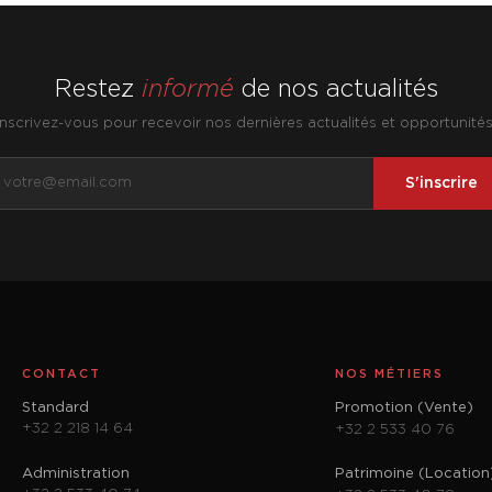
Restez
informé
de nos actualités
Inscrivez-vous pour recevoir nos dernières actualités et opportunités
S'inscrire
CONTACT
NOS MÉTIERS
Standard
Promotion (Vente)
+32 2 218 14 64
+32 2 533 40 76
Administration
Patrimoine (Location