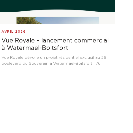
AVRIL 2026
Vue Royale – lancement commercial
à Watermael-Boitsfort
Vue Royale dévoile un projet résidentiel exclusif au 36
boulevard du Souverain à Watermael-Boitsfort : 76
appartements et bureaux, dont six penthouses jusqu'à
250 m² avec terrasses panoramiques de 94 m² sur la
nature.