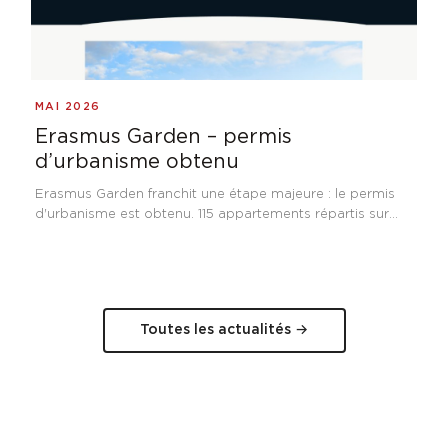
MAI 2026
Erasmus Garden – permis
d’urbanisme obtenu
Erasmus Garden franchit une étape majeure : le permis
d'urbanisme est obtenu. 115 appartements répartis sur
trois immeubles résidentiels à Anderlecht, à proximité de
l'Hôpital Erasme, avec un engagement fort pour la
performance énergétique et l'accessibilité.
Toutes les actualités →