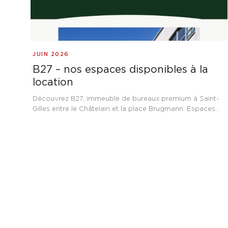
JUIN 2026
B27 – nos espaces disponibles à la
location
Découvrez B27, immeuble de bureaux premium à Saint-
Gilles entre le Châtelain et la place Brugmann. Espaces
flexibles de 400 m² disponibles à la location, cadre
verdoyant et performance énergétique PEB B.