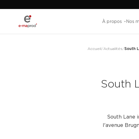
À propos
Nos m
Accueil
/
Actualités
/
South L
South L
South Lane i
l'avenue Brugm